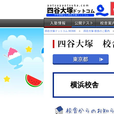
中学受験なら四谷大塚ドットコム
四谷大塚ドットコム HOME
＞
四谷大塚 校舎のご案内
＞
横浜校舎