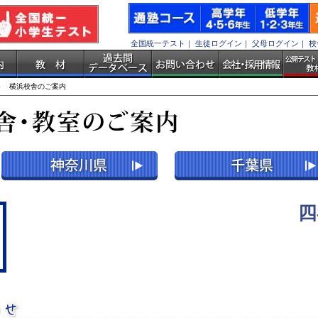
全国統一テスト
｜
生徒ログイン
｜
父母ログイン
｜
校
 横浜校舎のご案内
四