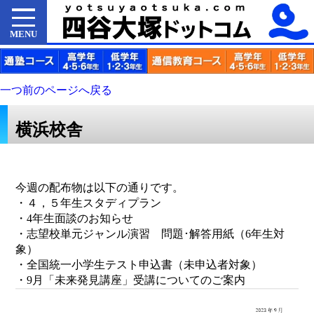
MENU
一つ前のページへ戻る
横浜校舎
今週の配布物は以下の通りです。
・４，５年生スタディプラン
・4年生面談のお知らせ
・志望校単元ジャンル演習 問題･解答用紙（6年生対
象）
・全国統一小学生テスト申込書（未申込者対象）
・9月「未来発見講座」受講についてのご案内