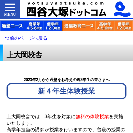
MENU
一つ前のページへ戻る
上大岡校舎
2023年2月から通塾をお考えの現3年生の皆さまへ
新４年生体験授業
上大岡校舎では、3年生を対象に
無料の体験授業
を実施
いたします。
高学年担当の講師が授業を行いますので、普段の授業の