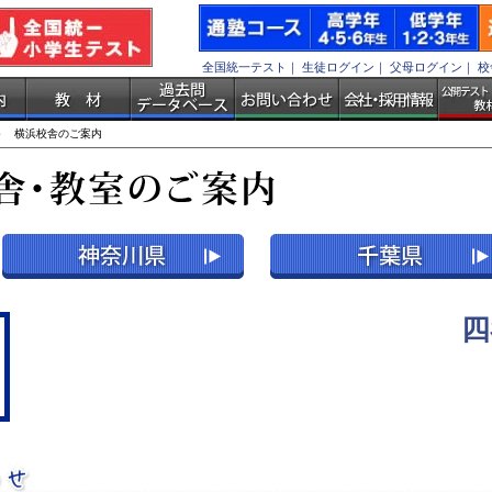
全国統一テスト
｜
生徒ログイン
｜
父母ログイン
｜
校
 横浜校舎のご案内
四