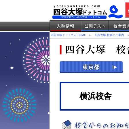
中学受験なら四谷大塚ドットコム
四谷大塚ドットコム HOME
＞
四谷大塚 校舎のご案内
＞
横浜校舎