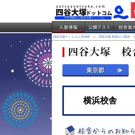
中学受験なら四谷大塚ドットコム
四谷大塚ドットコム HOME
＞
四谷大塚 校舎のご案内
＞
横浜校舎