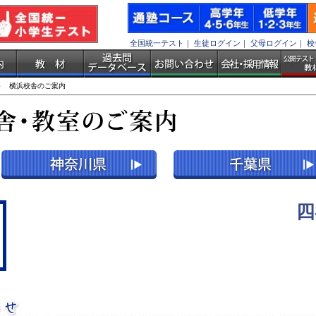
全国統一テスト
｜
生徒ログイン
｜
父母ログイン
｜
校
 横浜校舎のご案内
四