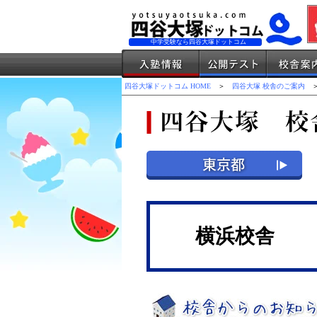
中学受験なら四谷大塚ドットコム
四谷大塚ドットコム HOME
＞
四谷大塚 校舎のご案内
＞
横浜校舎