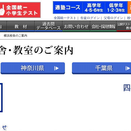
全国統一テスト
｜
生徒ログイン
｜
父母ログイン
｜
校
 横浜校舎のご案内
四