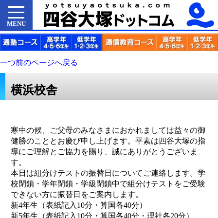
MENU
一つ前のページへ戻る
横浜校舎
寒中の候、ご父母のみなさまにおかれましては益々の御
健勝のこととお慶び申し上げます。平素は四谷大塚の指
導にご理解とご協力を賜り、誠にありがとうございま
す。
本日は組分けテストの振替日についてご連絡します。学
校閉鎖・学年閉鎖・学級閉鎖中で組分けテストをご受験
できない方に振替日をご案内します。
新4年生（表紙記入10分・算国各40分）
新5年生（表紙記入10分・算国各40分・理社各20分）