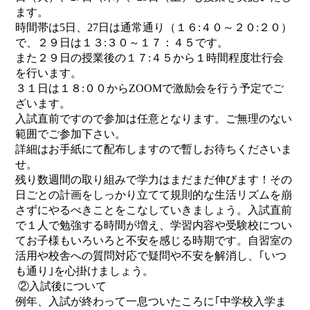
ます。
時間帯は5日、27日は通常通り（１６:４０～２０:２０）
で、２９日は１３:３０～１７：４５です。
また２９日の授業後の１７:４５から１時間程度壮行会
を行います。
３１日は１８:００からZOOMで激励会を行う予定でご
ざいます。
入試直前ですので参加は任意となります。ご無理のない
範囲でご参加下さい。
詳細はお手紙にて配布しますので暫しお待ちくださいま
せ。
残り数週間の取り組みで学力はまだまだ伸びます！その
日ごとの計画をしっかり立てて規則的な生活リズムを崩
さずにやるべきことをこなしていきましょう。入試直前
で１人で勉強する時間が増え、学習内容や受験校につい
てお子様もいろいろと不安を感じる時期です。自習室の
活用や校舎への質問対応で疑問や不安を解消し、｢いつ
も通り｣を心掛けましょう。
②入試後について
例年、入試が終わって一息ついたころに｢中学校入学ま