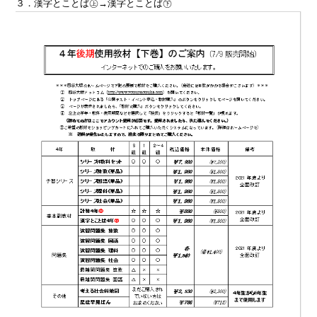
３．漢字とことば㊤→漢字とことば㊦