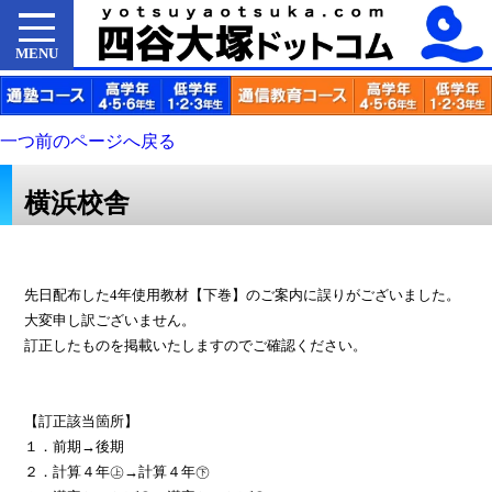
MENU
一つ前のページへ戻る
横浜校舎
先日配布した4年使用教材【下巻】のご案内に誤りがございました。
大変申し訳ございません。
訂正したものを掲載いた
しますのでご確認ください。
【訂正該当箇所】
１．前期→後期
２．計算４年㊤→計算４年㊦