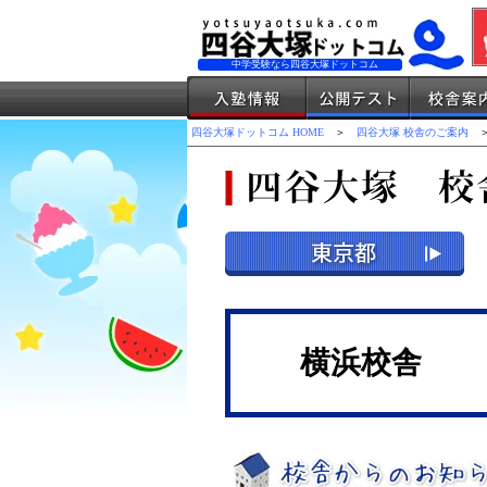
中学受験なら四谷大塚ドットコム
四谷大塚ドットコム HOME
＞
四谷大塚 校舎のご案内
＞
横浜校舎