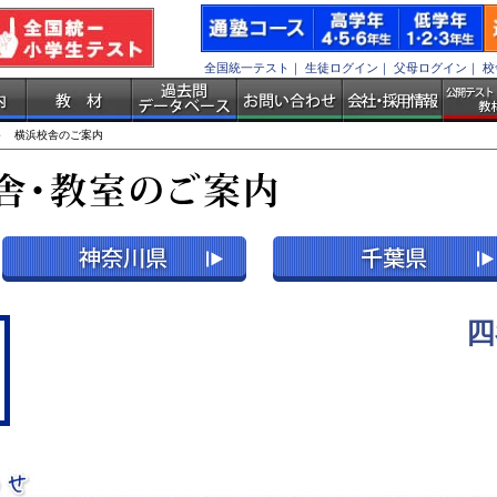
全国統一テスト
｜
生徒ログイン
｜
父母ログイン
｜
校
 横浜校舎のご案内
四