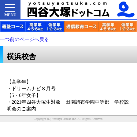
MENU
一つ前のページへ戻る
横浜校舎
【高学年】
・ドリームナビ８月号
【5・6年女子】
・2021年四谷大塚生対象 田園調布学園中等部 学校説
明会のご案内
Copyright (C) Yotsuya Otsuka Inc. All Rights Reserved.