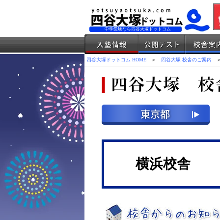
中学受験なら四谷大塚ドットコム
四谷大塚ドットコム HOME
＞
四谷大塚 校舎のご案内
＞
横浜校舎