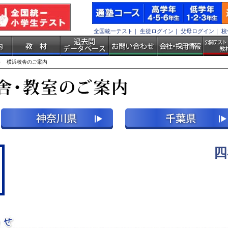
全国統一テスト
｜
生徒ログイン
｜
父母ログイン
｜
校
 横浜校舎のご案内
四