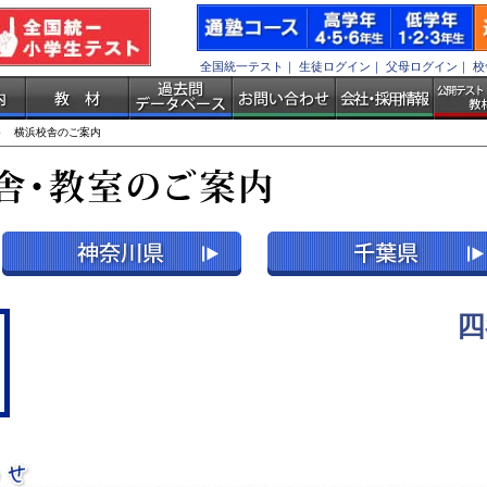
全国統一テスト
｜
生徒ログイン
｜
父母ログイン
｜
校
 横浜校舎のご案内
四