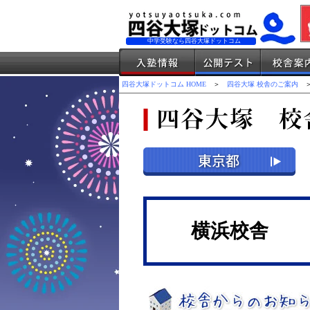
中学受験なら四谷大塚ドットコム
四谷大塚ドットコム HOME
＞
四谷大塚 校舎のご案内
＞
横浜校舎