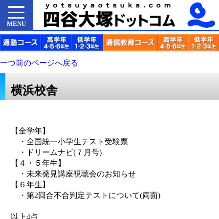
MENU
一つ前のページへ戻る
横浜校舎
【全学年】
・全国統一小学生テスト受験票
・ドリームナビ(７月号)
【４・５年生】
・未来発見講座視聴会のお知らせ
【６年生】
・第2回合不合判定テストについて(両面)
以上4点