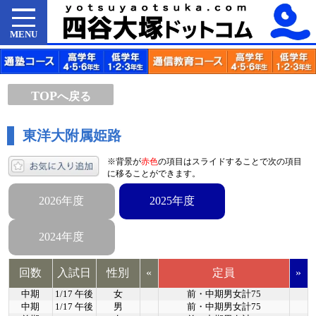
MENU
TOP
へ戻る
東洋大附属姫路
※背景が
赤色
の項目はスライドすることで次の項目
に移ることができます。
2026年度
2025年度
2024年度
回数
入試日
性別
«
定員
»
中期
1/17 午後
女
前・中期男女計75
中期
1/17 午後
男
前・中期男女計75