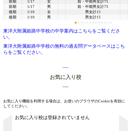
前期
1/17
女
前・中期男女計75
前期
1/17
男
前・中期男女計75
後期
1/19
女
男女計15
後期
1/19
男
男女計15
●
●
●
●
●
●
●
●
●
●
●
●
●
東洋大附属姫路中学校の中学案内はこちらをご覧くださ
い。
東洋大附属姫路中学校の無料の過去問データベースはこち
らをご覧ください。
お気に入り校
お気に入り機能を利用する場合は、お使いのブラウザのCookieを有効に
してください。
お気に入り校は登録されていません