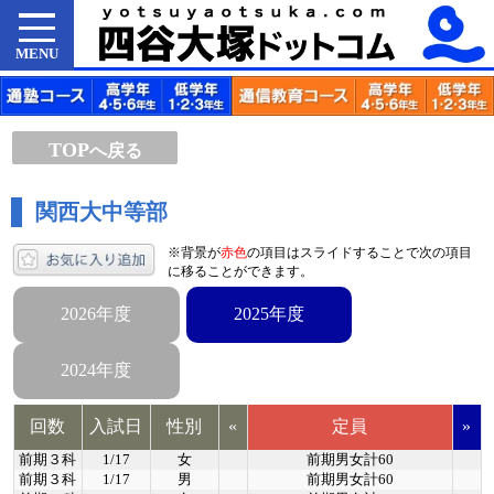
MENU
TOP
へ戻る
関西大中等部
※背景が
赤色
の項目はスライドすることで次の項目
に移ることができます。
2026年度
2025年度
2024年度
回数
入試日
性別
«
定員
»
前期３科
1/17
女
前期男女計60
前期３科
1/17
男
前期男女計60