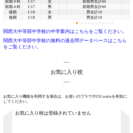
前期４科
1/17
女
前期男女計60
前期４科
1/17
男
前期男女計60
後期
1/18
女
男女計10
後期
1/18
男
男女計10
●
●
●
●
●
●
●
●
●
●
●
●
●
関西大中等部中学校の中学案内はこちらをご覧ください。
関西大中等部中学校の無料の過去問データベースはこちら
をご覧ください。
お気に入り校
お気に入り機能を利用する場合は、お使いのブラウザのCookieを有効に
してください。
お気に入り校は登録されていません