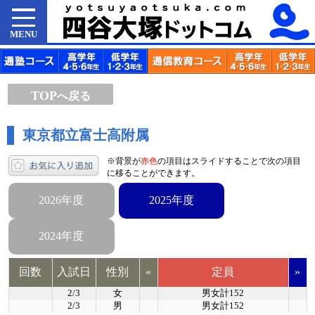
MENU
TOP
へ戻る
東京都立富士高附属
※背景が
赤色
の項目はスライドすることで次の項目
に移ることができます。
2026年度
2025年度
2024年度
回数
入試日
性別
«
定員
»
2/3
女
男女計152
2/3
男
男女計152