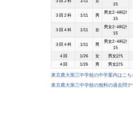
３回２科
1/11
女
15
男女2･4科計
３回２科
1/11
男
15
男女2･4科計
３回４科
1/11
女
15
男女2･4科計
３回４科
1/11
男
15
４回
1/26
女
男女計5
４回
1/26
男
男女計5
東京農大第三中学校の中学案内はこち
東京農大第三中学校の無料の過去問デ