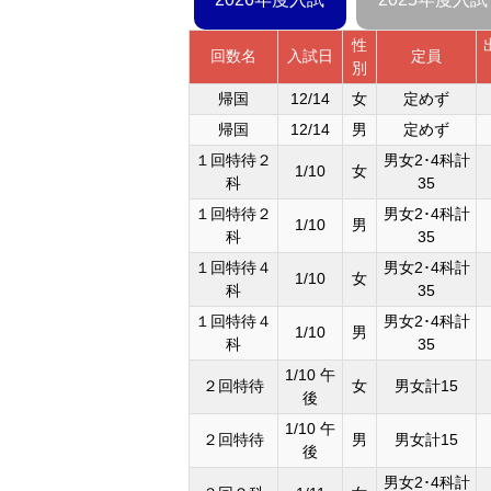
性
回数名
入試日
定員
別
帰国
12/14
女
定めず
帰国
12/14
男
定めず
１回特待２
男女2･4科計
1/10
女
科
35
１回特待２
男女2･4科計
1/10
男
科
35
１回特待４
男女2･4科計
1/10
女
科
35
１回特待４
男女2･4科計
1/10
男
科
35
1/10 午
２回特待
女
男女計15
後
1/10 午
２回特待
男
男女計15
後
男女2･4科計