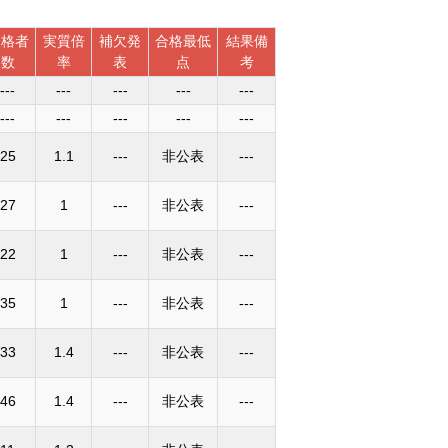
合格者
実質倍
補欠発
合格最低
結果備
数
率
表
点
考
---
---
---
---
---
---
---
---
---
---
25
1.1
---
非公表
---
27
1
---
非公表
---
22
1
---
非公表
---
35
1
---
非公表
---
33
1.4
---
非公表
---
46
1.4
---
非公表
---