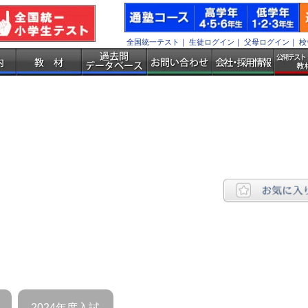
全国統一テスト
｜
生徒ログイン
｜
父母ログイン
｜
校
2024年度入試