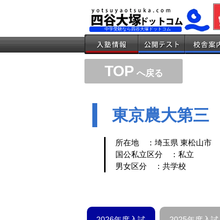
中学受験なら四谷大塚ドットコム
TOP
へ戻る
東京農大第三
所在地 ：埼玉県 東松山市
国公私立区分 ：私立
男女区分 ：共学校
2026年度入試
2025年度入試