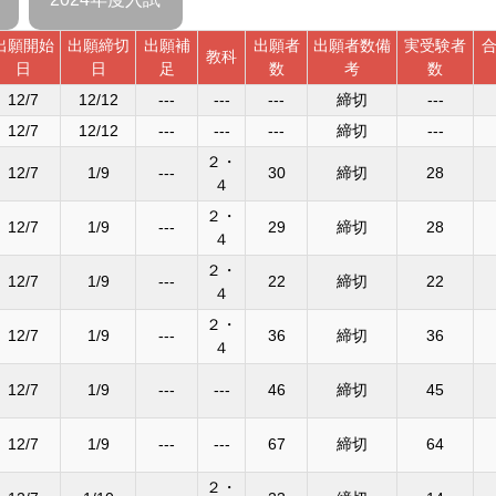
出願開始
出願締切
出願補
出願者
出願者数備
実受験者
教科
日
日
足
数
考
数
12/7
12/12
---
---
---
締切
---
12/7
12/12
---
---
---
締切
---
２・
12/7
1/9
---
30
締切
28
４
２・
12/7
1/9
---
29
締切
28
４
２・
12/7
1/9
---
22
締切
22
４
２・
12/7
1/9
---
36
締切
36
４
12/7
1/9
---
---
46
締切
45
12/7
1/9
---
---
67
締切
64
２・