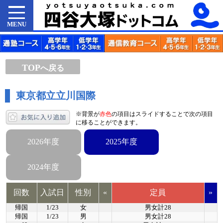
MENU
TOP
へ戻る
東京都立立川国際
※背景が
赤色
の項目はスライドすることで次の項目
に移ることができます。
2026年度
2025年度
2024年度
回数
入試日
性別
«
定員
»
帰国
1/23
女
男女計28
帰国
1/23
男
男女計28