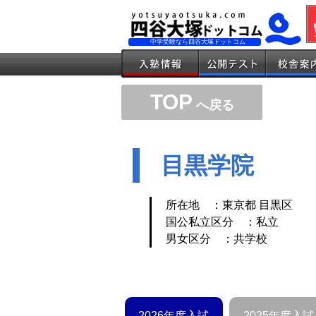
中学受験なら四谷大塚ドットコム
TOP
へ戻る
目黒学院
所在地 ：東京都 目黒区
国公私立区分 ：私立
男女区分 ：共学校
2026年度入試
2025年度入試