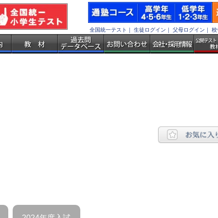
全国統一テスト
｜
生徒ログイン
｜
父母ログイン
｜
校
2024年度入試