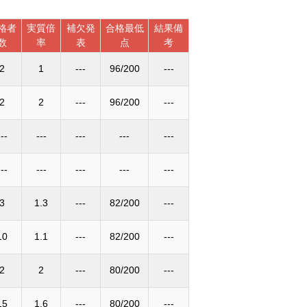
格者
実質倍
補欠発
合格最低
結果備
数
率
表
点
考
2
1
---
96/200
---
2
2
---
96/200
---
---
---
---
---
---
---
---
---
---
---
3
1.3
---
82/200
---
10
1.1
---
82/200
---
2
2
---
80/200
---
15
1.6
---
80/200
---