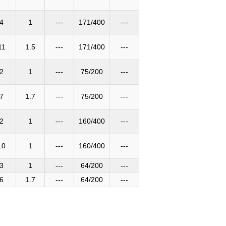
4
1
---
171/400
---
11
1.5
---
171/400
---
2
1
---
75/200
---
7
1.7
---
75/200
---
2
1
---
160/400
---
10
1
---
160/400
---
3
1
---
64/200
---
6
1.7
---
64/200
---