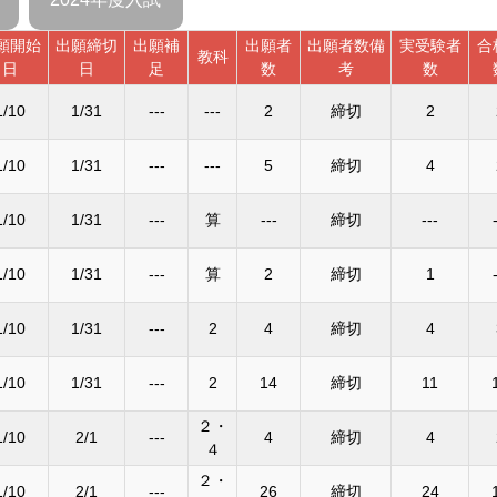
願開始
出願締切
出願補
出願者
出願者数備
実受験者
合
教科
日
日
足
数
考
数
1/10
1/31
---
---
2
締切
2
1/10
1/31
---
---
5
締切
4
1/10
1/31
---
算
---
締切
---
1/10
1/31
---
算
2
締切
1
1/10
1/31
---
2
4
締切
4
1/10
1/31
---
2
14
締切
11
２・
1/10
2/1
---
4
締切
4
４
２・
1/10
2/1
---
26
締切
24