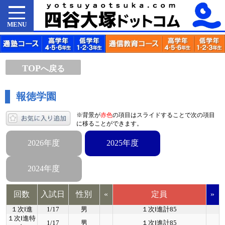
MENU
TOP
へ戻る
報徳学園
※背景が
赤色
の項目はスライドすることで次の項目
に移ることができます。
2026年度
2025年度
2024年度
回数
入試日
性別
«
定員
»
１次Ⅰ進
1/17
男
１次Ⅰ進計85
１次Ⅰ進特
1/17
男
１次Ⅰ進計85