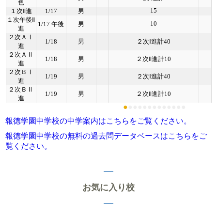
色
15
１次Ⅱ進
1/17
男
１次午後Ⅱ
10
1/17 午後
男
進
２次ＡⅠ
1/18
男
２次Ⅰ進計40
進
２次ＡⅡ
1/18
男
２次Ⅱ進計10
進
２次ＢⅠ
1/19
男
２次Ⅰ進計40
進
２次ＢⅡ
1/19
男
２次Ⅱ進計10
進
●
●
●
●
●
●
●
●
●
●
●
●
●
報徳学園中学校の中学案内はこちらをご覧ください。
報徳学園中学校の無料の過去問データベースはこちらをご
覧ください。
お気に入り校