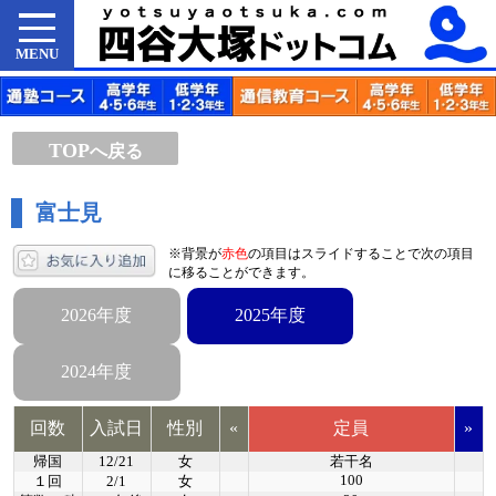
MENU
TOP
へ戻る
富士見
※背景が
赤色
の項目はスライドすることで次の項目
に移ることができます。
2026年度
2025年度
2024年度
回数
入試日
性別
«
定員
»
帰国
12/21
女
若干名
100
１回
2/1
女