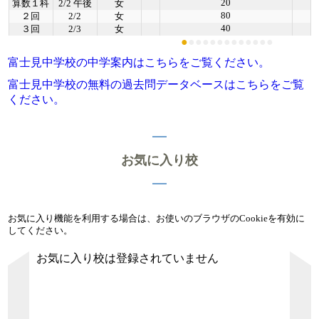
20
算数１科
2/2 午後
女
80
２回
2/2
女
40
３回
2/3
女
●
●
●
●
●
●
●
●
●
●
●
●
●
富士見中学校の中学案内はこちらをご覧ください。
富士見中学校の無料の過去問データベースはこちらをご覧
ください。
お気に入り校
お気に入り機能を利用する場合は、お使いのブラウザのCookieを有効に
してください。
お気に入り校は登録されていません