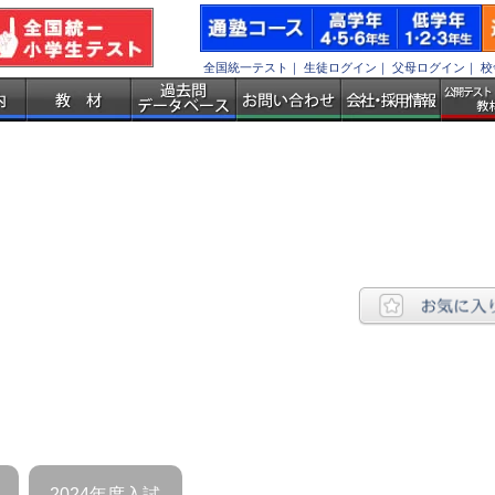
全国統一テスト
｜
生徒ログイン
｜
父母ログイン
｜
校
2024年度入試