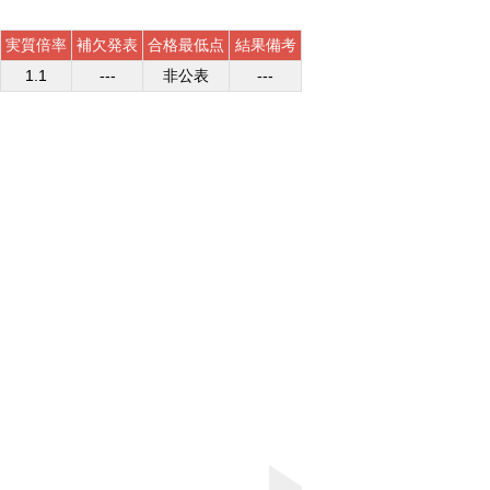
実質倍率
補欠発表
合格最低点
結果備考
1.1
---
非公表
---