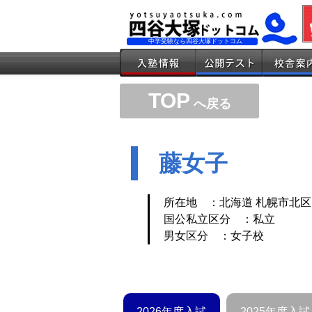
中学受験なら四谷大塚ドットコム
TOP
へ戻る
藤女子
所在地 ：北海道 札幌市北区
国公私立区分 ：私立
男女区分 ：女子校
2026年度入試
2025年度入試