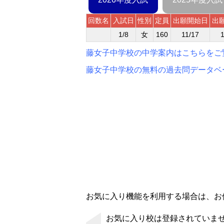
回数名
入試日
性別
定員
出願開始日
出
1/8
女
160
11/17
1
藤女子中学校の中学案内はこちらをご
藤女子中学校の無料の過去問データベ
お気に入り機能を利用する場合は、お使
お気に入り校は登録されていま