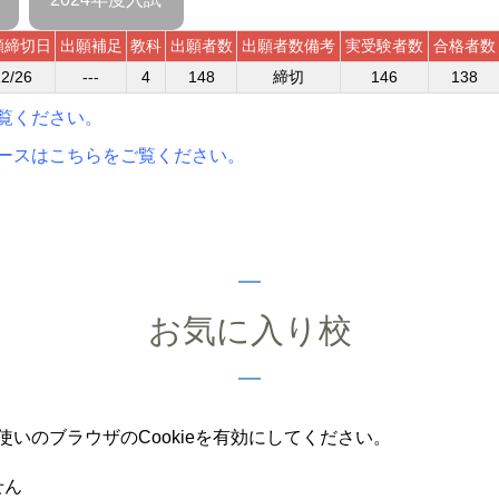
願締切日
出願補足
教科
出願者数
出願者数備考
実受験者数
合格者数
2/26
---
4
148
締切
146
138
覧ください。
ースはこちらをご覧ください。
お気に入り校
いのブラウザのCookieを有効にしてください。
せん