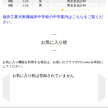
Ⅱ期
1/24
女
男女全合計80
Ⅱ期
1/24
男
男女全合計80
●
●
●
●
●
●
●
●
●
●
●
●
●
福井工業大附属福井中学校の中学案内はこちらをご覧くだ
さい。
お気に入り校
お気に入り機能を利用する場合は、お使いのブラウザのCookieを有効に
してください。
お気に入り校は登録されていません