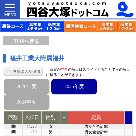
MENU
TOP
へ戻る
福井工業大附属福井
※背景が
赤色
の項目はスライドすることで次の項目
に移ることができます。
2026年度
2025年度
2024年度
回数
入試日
性別
«
定員
»
Ⅰ期
11/29
女
男女全合計80
Ⅰ期
11/29
男
男女全合計80