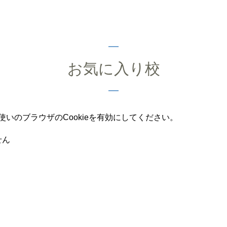
お気に入り校
いのブラウザのCookieを有効にしてください。
せん