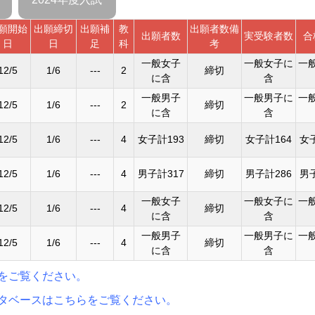
願開始
出願締切
出願補
教
出願者数備
出願者数
実受験者数
合
日
日
足
科
考
一般女子
一般女子に
一
12/5
1/6
---
2
締切
に含
含
一般男子
一般男子に
一
12/5
1/6
---
2
締切
に含
含
12/5
1/6
---
4
女子計193
締切
女子計164
女子
12/5
1/6
---
4
男子計317
締切
男子計286
男子
一般女子
一般女子に
一
12/5
1/6
---
4
締切
に含
含
一般男子
一般男子に
一
12/5
1/6
---
4
締切
に含
含
をご覧ください。
タベースはこちらをご覧ください。