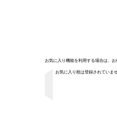
お気に入り機能を利用する場合は、お使
お気に入り校は登録されていま