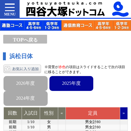
MENU
TOP
へ戻る
浜松日体
※背景が
赤色
の項目はスライドすることで次の項目
に移ることができます。
2026年度
2025年度
2024年度
回数
入試日
性別
«
定員
»
前期
1/10
女
男女計80
前期
1/10
男
男女計80