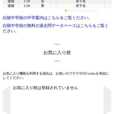
後期
1/20
女
若干名
後期
1/20
男
若干名
●
●
●
●
●
●
●
●
●
●
●
●
●
白陵中学校の中学案内はこちらをご覧ください。
白陵中学校の無料の過去問データベースはこちらをご覧く
ださい。
お気に入り校
お気に入り機能を利用する場合は、お使いのブラウザのCookieを有効に
してください。
お気に入り校は登録されていません