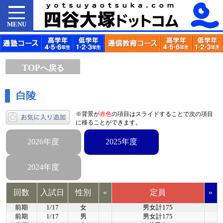
MENU
TOP
へ戻る
白陵
※背景が
赤色
の項目はスライドすることで次の項目
に移ることができます。
2026年度
2025年度
2024年度
回数
入試日
性別
«
定員
»
前期
1/17
女
男女計175
前期
1/17
男
男女計175