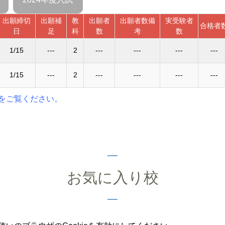
出願締切
出願補
教
出願者
出願者数備
実受験者
合格者
日
足
科
数
考
数
1/15
---
2
---
---
---
---
1/15
---
2
---
---
---
---
をご覧ください。
お気に入り校