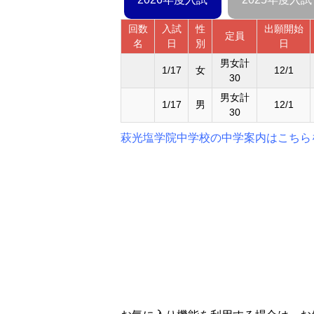
回数
入試
性
出願開始
定員
名
日
別
日
男女計
1/17
女
12/1
30
男女計
1/17
男
12/1
30
萩光塩学院中学校の中学案内はこちら