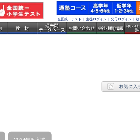
全国統一テスト
｜
生徒ログイン
｜
父母ログイン
｜
校
2024年度入試