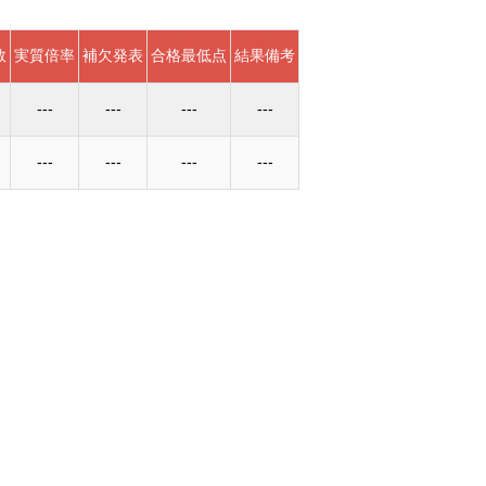
数
実質倍率
補欠発表
合格最低点
結果備考
---
---
---
---
---
---
---
---