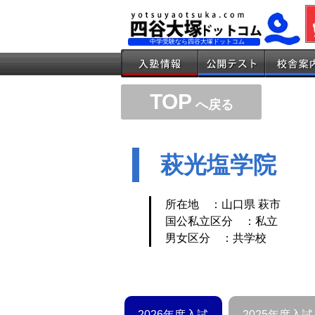
中学受験なら四谷大塚ドットコム
TOP
へ戻る
萩光塩学院
所在地 ：山口県 萩市
国公私立区分 ：私立
男女区分 ：共学校
2026年度入試
2025年度入試