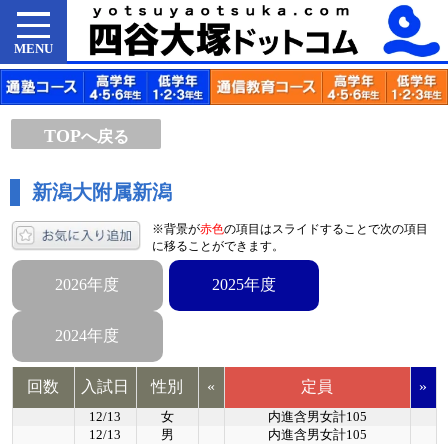
MENU
TOP
へ戻る
新潟大附属新潟
※背景が
赤色
の項目はスライドすることで次の項目
に移ることができます。
2026年度
2025年度
2024年度
回数
入試日
性別
«
定員
»
12/13
女
内進含男女計105
12/13
男
内進含男女計105