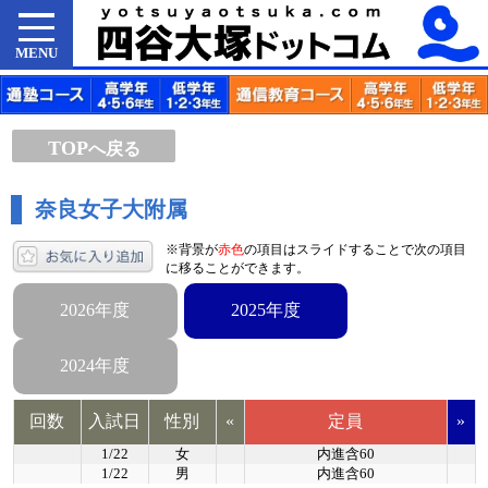
MENU
TOP
へ戻る
奈良女子大附属
※背景が
赤色
の項目はスライドすることで次の項目
に移ることができます。
2026年度
2025年度
2024年度
回数
入試日
性別
«
定員
»
1/22
女
内進含60
1/22
男
内進含60