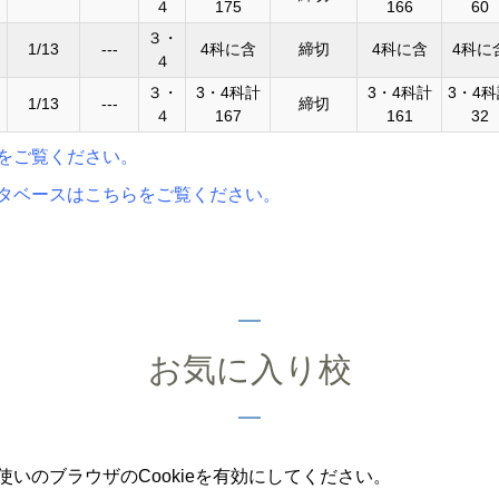
４
175
166
60
３・
1/13
---
4科に含
締切
4科に含
4科に
４
３・
3・4科計
3・4科計
3・4
1/13
---
締切
４
167
161
32
をご覧ください。
タベースはこちらをご覧ください。
お気に入り校
いのブラウザのCookieを有効にしてください。