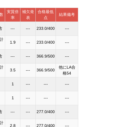
実質倍
補欠発
合格最低
数
結果備考
率
表
点
含
---
---
233.0/400
---
科計
1.9
---
233.0/400
---
含
---
---
366.9/500
---
科計
他にLA合
3.5
---
366.9/500
格54
1
---
---
---
1
---
---
---
含
---
---
277.0/400
---
科計
2.8
---
277.0/400
---