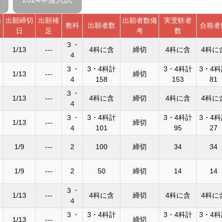
始
出願締切
出願補
出願者数備
実受験者
教科
出願者数
合格者
日
足
考
数
３・
1/13
---
4科に含
締切
4科に含
4科に
４
３・
3・4科計
3・4科計
3・4
1/13
---
締切
４
158
153
81
３・
1/13
---
4科に含
締切
4科に含
4科に
４
３・
3・4科計
3・4科計
3・4
1/13
---
締切
４
101
95
27
1/9
---
2
100
締切
34
34
1/9
---
2
50
締切
14
14
３・
1/13
---
4科に含
締切
4科に含
4科に
４
３・
3・4科計
3・4科計
3・4
1/13
---
締切