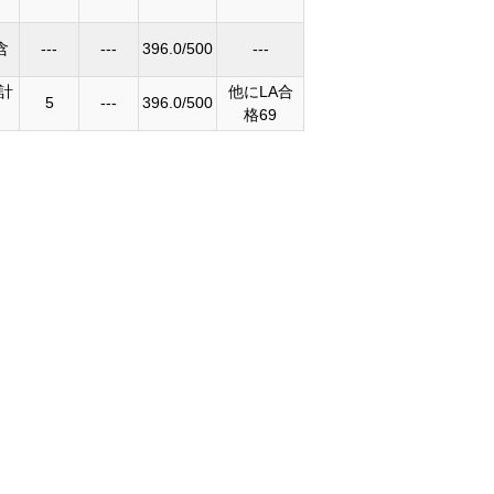
含
---
---
396.0/500
---
科計
他にLA合
5
---
396.0/500
格69