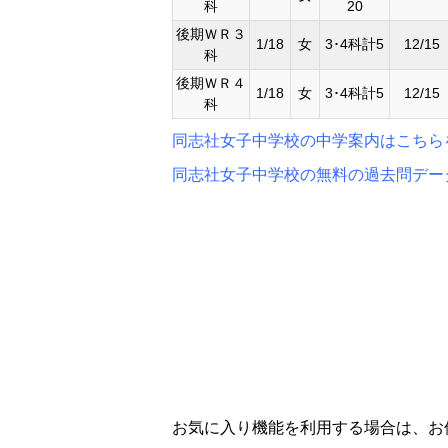
科
20
後期ＷＲ３
1/18
女
3･4科計5
12/15
科
後期ＷＲ４
1/18
女
3･4科計5
12/15
科
同志社女子中学校の中学案内はこちら
同志社女子中学校の無料の過去問デー
お気に入り機能を利用する場合は、お使