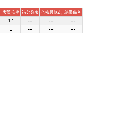
数
実質倍率
補欠発表
合格最低点
結果備考
1.1
---
---
---
1
---
---
---