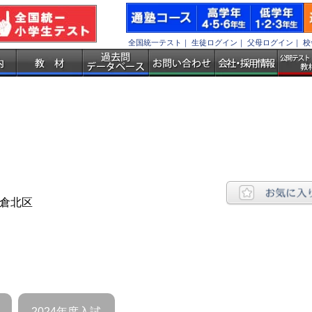
全国統一テスト
｜
生徒ログイン
｜
父母ログイン
｜
校
小倉北区
2024年度入試