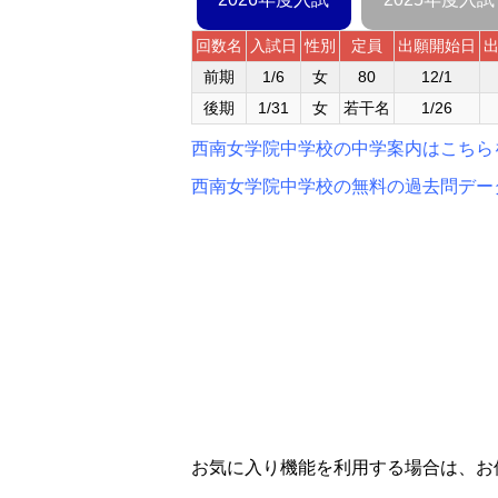
回数名
入試日
性別
定員
出願開始日
前期
1/6
女
80
12/1
後期
1/31
女
若干名
1/26
西南女学院中学校の中学案内はこちら
西南女学院中学校の無料の過去問デー
お気に入り機能を利用する場合は、お使