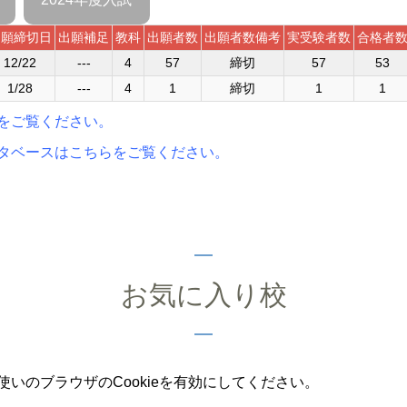
出願締切日
出願補足
教科
出願者数
出願者数備考
実受験者数
合格者
12/22
---
4
57
締切
57
53
1/28
---
4
1
締切
1
1
をご覧ください。
タベースはこちらをご覧ください。
お気に入り校
いのブラウザのCookieを有効にしてください。