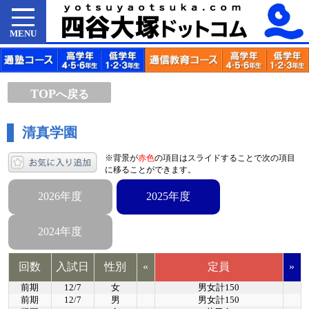
MENU
TOP
へ戻る
清真学園
※背景が
赤色
の項目はスライドすることで次の項目
に移ることができます。
2026年度
2025年度
2024年度
回数
入試日
性別
«
定員
»
前期
12/7
女
男女計150
前期
12/7
男
男女計150