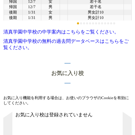
帰国
12/7
女
若干名
帰国
12/7
男
若干名
後期
1/31
女
男女計10
後期
1/31
男
男女計10
●
●
●
●
●
●
●
●
●
●
●
●
●
清真学園中学校の中学案内はこちらをご覧ください。
清真学園中学校の無料の過去問データベースはこちらをご
覧ください。
お気に入り校
お気に入り機能を利用する場合は、お使いのブラウザのCookieを有効に
してください。
お気に入り校は登録されていません