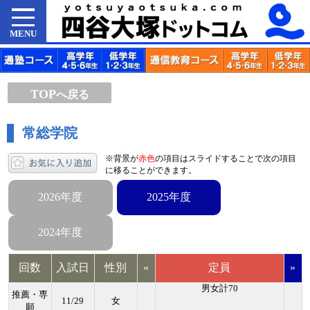
MENU
TOP
へ戻る
常総学院
※背景が
赤色
の項目はスライドすることで次の項目
に移ることができます。
2026年度
2025年度
2024年度
回数
入試日
性別
«
定員
»
男女計70
推薦・専
11/29
女
願