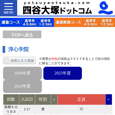
MENU
TOP
へ戻る
淳心学院
※背景が
赤色
の項目はスライドすることで次の項目
に移ることができます。
2026年度
2025年度
2024年度
回数
入試日
性別
«
定員
»
前期Ａカ
55
1/17
男
リタス