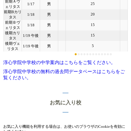
前期Ａヴ
25
1/17
男
ェリタス
前期Bカリ
20
1/18
男
タス
前期Ｂヴ
15
1/18
男
ェリタス
後期カリ
15
1/19 午後
男
タス
後期ヴェ
5
1/19 午後
男
リタス
●
●
●
●
●
●
●
●
●
●
●
●
●
淳心学院中学校の中学案内はこちらをご覧ください。
淳心学院中学校の無料の過去問データベースはこちらをご
覧ください。
お気に入り校
お気に入り機能を利用する場合は、お使いのブラウザのCookieを有効に