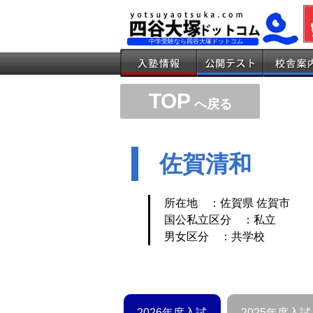
中学受験なら四谷大塚ドットコム
TOP
へ戻る
佐賀清和
所在地 ：佐賀県 佐賀市
国公私立区分 ：私立
男女区分 ：共学校
2026年度入試
2025年度入試