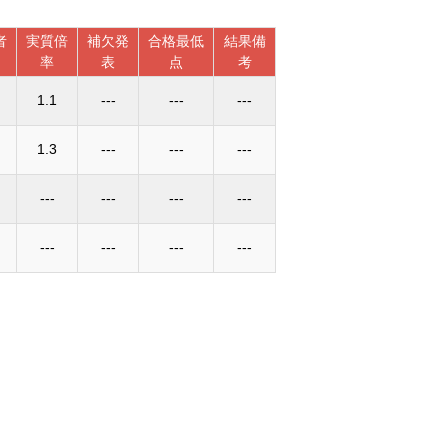
者
実質倍
補欠発
合格最低
結果備
率
表
点
考
1.1
---
---
---
1.3
---
---
---
---
---
---
---
---
---
---
---