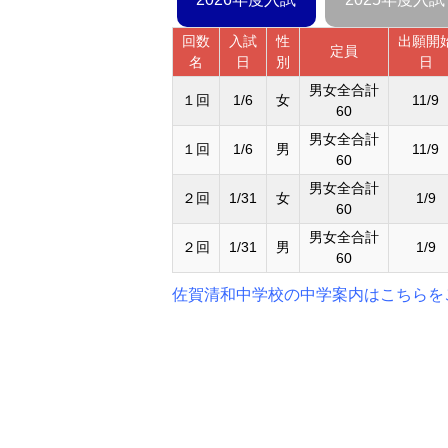
回数
入試
性
出願開
定員
名
日
別
日
男女全合計
１回
1/6
女
11/9
60
男女全合計
１回
1/6
男
11/9
60
男女全合計
２回
1/31
女
1/9
60
男女全合計
２回
1/31
男
1/9
60
佐賀清和中学校の中学案内はこちらを