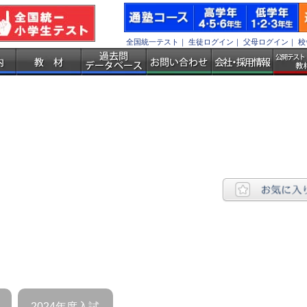
全国統一テスト
｜
生徒ログイン
｜
父母ログイン
｜
校
2024年度入試