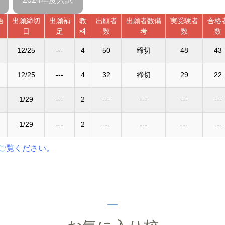
始
出願締切
出願補
教
出願者
出願者数備
実受験者
合格
日
足
科
数
考
数
数
12/25
---
4
50
締切
48
43
12/25
---
4
32
締切
29
22
1/29
---
2
---
---
---
---
1/29
---
2
---
---
---
---
ご覧ください。