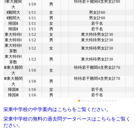
Ⅰ東大難関
特待若干難関4含男女計80
1/10
男
大
Ⅱ難関大
1/11
女
男女計60
Ⅱ難関大
1/11
男
男女計60
帰国Ⅱ
1/11
女
若干名
帰国Ⅱ
1/11
男
若干名
東大特待Ⅰ
1/12
女
東大特待男女計30
東大特待Ⅰ
1/12
男
東大特待男女計30
東大特待Ⅰ
1/12
女
東大特待男女計30
算数
東大特待Ⅰ
1/12
男
東大特待男女計30
算数
Ⅲ東大難関
特待若干難関4含男女計70
1/16
女
大
Ⅲ東大難関
特待若干難関4含男女計70
1/16
男
大
帰国Ⅲ
1/16
女
若干名
帰国Ⅲ
1/16
男
若干名
●
●
●
●
●
●
●
●
●
●
●
●
●
栄東中学校の中学案内はこちらをご覧ください。
栄東中学校の無料の過去問データベースはこちらをご覧く
ださい。