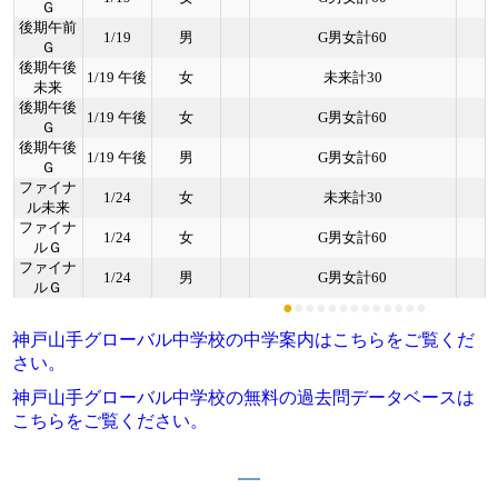
Ｇ
後期午前
1/19
男
G男女計60
Ｇ
後期午後
1/19 午後
女
未来計30
未来
後期午後
1/19 午後
女
G男女計60
Ｇ
後期午後
1/19 午後
男
G男女計60
Ｇ
ファイナ
1/24
女
未来計30
ル未来
ファイナ
1/24
女
G男女計60
ルＧ
ファイナ
1/24
男
G男女計60
ルＧ
●
●
●
●
●
●
●
●
●
●
●
●
●
神戸山手グローバル中学校の中学案内はこちらをご覧くだ
さい。
神戸山手グローバル中学校の無料の過去問データベースは
こちらをご覧ください。