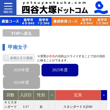
MENU
TOP
へ戻る
甲南女子
※背景が
赤色
の項目はスライドすることで次の項目
に移ることができます。
2026年度
2025年度
2024年度
回数
入試日
性別
«
定員
»
Ａ１スタ
ンダード
1/17
女
スタンダードＡ計80