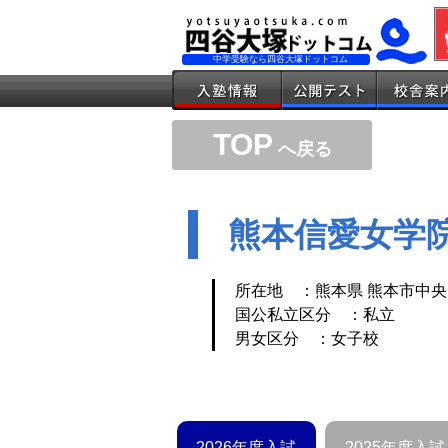
中学受験なら四谷大塚ドットコム
TOP
へ戻る
熊本信愛女学
所在地 ：熊本県 熊本市中央
国公私立区分 ：私立
男女区分 ：女子校
2026年度入試
2025年度入試