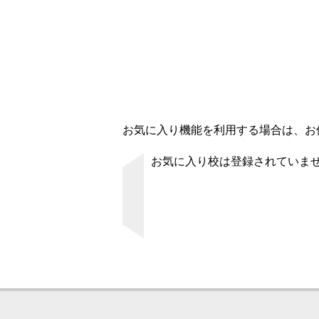
お気に入り機能を利用する場合は、お使
お気に入り校は登録されていま