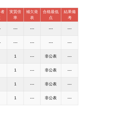
格者
実質倍
補欠発
合格最低
結果備
数
率
表
点
考
-
---
---
---
---
-
---
---
---
---
1
---
非公表
---
1
---
非公表
---
1
---
非公表
---
1
---
非公表
---