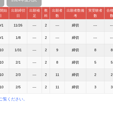
開始
出願締切
出願補
教
出願者
出願者数備
実受験者
合
日
日
足
科
数
考
数
/1
11/26
---
2
---
締切
---
--
/1
1/8
---
2
---
締切
---
--
10
1/31
---
2
9
締切
8
8
10
2/1
---
2
8
締切
5
5
10
2/3
---
2
11
締切
2
2
10
2/5
---
2
11
締切
3
3
ご覧ください。