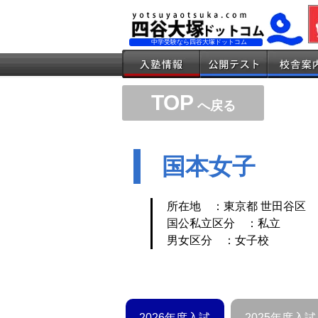
中学受験なら四谷大塚ドットコム
TOP
へ戻る
国本女子
所在地 ：東京都 世田谷区
国公私立区分 ：私立
男女区分 ：女子校
2026年度入試
2025年度入試