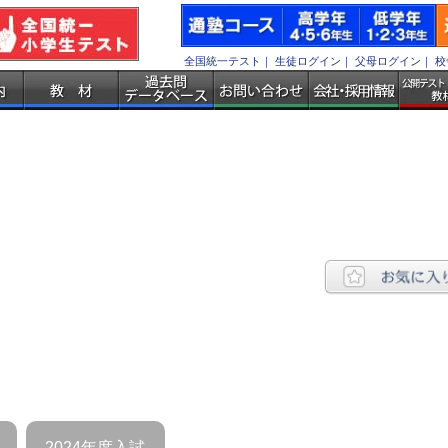
全国統一テスト
｜
生徒ログイン
｜
父母ログイン
｜
校
2024年度入試