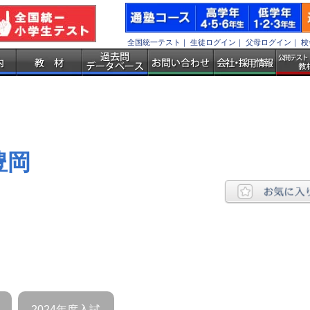
全国統一テスト
｜
生徒ログイン
｜
父母ログイン
｜
校
豊岡
2024年度入試