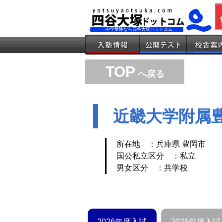
中学受験なら四谷大塚ドットコム
TOP
へ戻る
近畿大学附属
所在地 ：兵庫県 豊岡市
国公私立区分 ：私立
男女区分 ：共学校
2026年度入試
2025年度入試