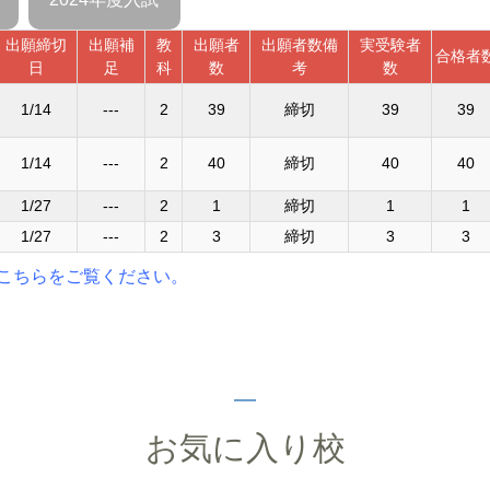
出願締切
出願補
教
出願者
出願者数備
実受験者
合格者
日
足
科
数
考
数
1/14
---
2
39
締切
39
39
1/14
---
2
40
締切
40
40
1/27
---
2
1
締切
1
1
1/27
---
2
3
締切
3
3
こちらをご覧ください。
お気に入り校