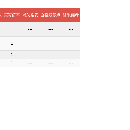
数
実質倍率
補欠発表
合格最低点
結果備考
1
---
---
---
1
---
---
---
1
---
---
---
1
---
---
---