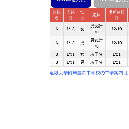
回数
入試
性
出願開始
定員
名
日
別
日
男女計
Ａ
1/18
女
12/10
70
男女計
Ａ
1/18
男
12/10
70
Ｂ
1/31
女
若干名
1/21
Ｂ
1/31
男
若干名
1/21
近畿大学附属豊岡中学校の中学案内は