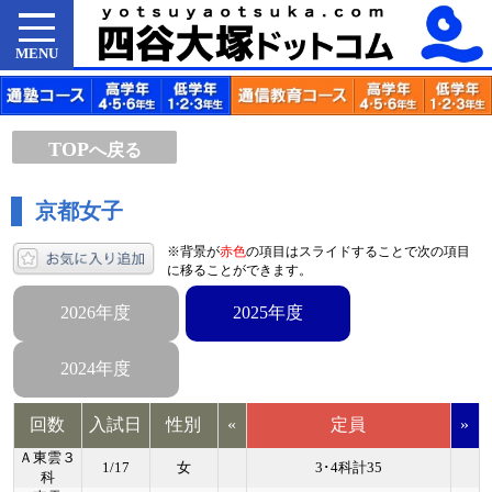
MENU
TOP
へ戻る
京都女子
※背景が
赤色
の項目はスライドすることで次の項目
に移ることができます。
2026年度
2025年度
2024年度
回数
入試日
性別
«
定員
»
Ａ東雲３
1/17
女
3･4科計35
科