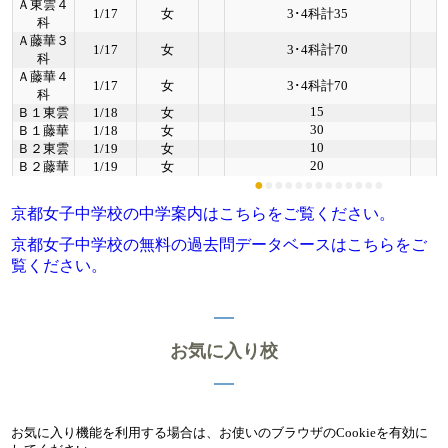
Ａ東雲４
1/17
女
3･4科計35
科
Ａ藤華３
1/17
女
3･4科計70
科
Ａ藤華４
1/17
女
3･4科計70
科
15
Ｂ１東雲
1/18
女
30
Ｂ１藤華
1/18
女
10
Ｂ２東雲
1/19
女
20
Ｂ２藤華
1/19
女
●
●
●
●
●
●
●
●
●
●
●
●
●
京都女子中学校の中学案内はこちらをご覧ください。
京都女子中学校の無料の過去問データベースはこちらをご
覧ください。
お気に入り校
お気に入り機能を利用する場合は、お使いのブラウザのCookieを有効に