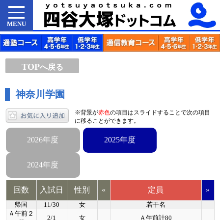
MENU
TOP
へ戻る
神奈川学園
※背景が
赤色
の項目はスライドすることで次の項目
に移ることができます。
2026年度
2025年度
2024年度
回数
入試日
性別
«
定員
»
帰国
11/30
女
若干名
Ａ午前２
2/1
女
Ａ午前計80