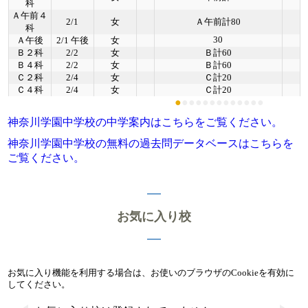
科
Ａ午前４
2/1
女
Ａ午前計80
科
30
Ａ午後
2/1 午後
女
Ｂ２科
2/2
女
Ｂ計60
Ｂ４科
2/2
女
Ｂ計60
Ｃ２科
2/4
女
Ｃ計20
Ｃ４科
2/4
女
Ｃ計20
●
●
●
●
●
●
●
●
●
●
●
●
●
神奈川学園中学校の中学案内はこちらをご覧ください。
神奈川学園中学校の無料の過去問データベースはこちらを
ご覧ください。
お気に入り校
お気に入り機能を利用する場合は、お使いのブラウザのCookieを有効に
してください。