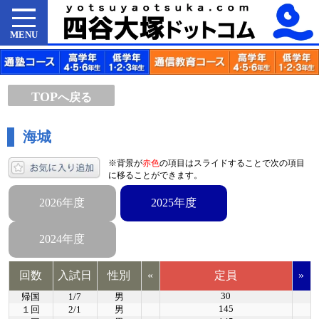
MENU
TOP
へ戻る
海城
※背景が
赤色
の項目はスライドすることで次の項目
に移ることができます。
2026年度
2025年度
2024年度
回数
入試日
性別
«
定員
»
30
帰国
1/7
男
145
１回
2/1
男