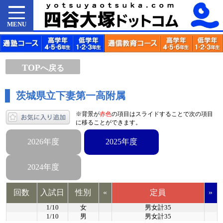
MENU
TOP
へ戻る
茨城県立下妻第一高附属
※背景が
赤色
の項目はスライドすることで次の項目
に移ることができます。
2026年度
2025年度
2024年度
回数
入試日
性別
«
定員
»
1/10
女
男女計35
1/10
男
男女計35