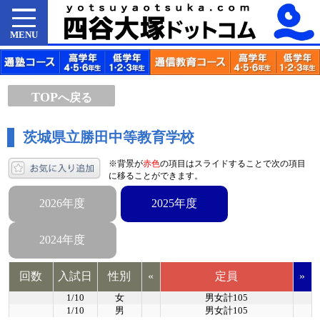
MENU
TOP
へ戻る
茨城県立勝田中等教育学校
※背景が
赤色
の項目はスライドすることで次の項目
に移ることができます。
2026年度
2025年度
2024年度
回数
入試日
性別
«
定員
»
1/10
女
男女計105
1/10
男
男女計105