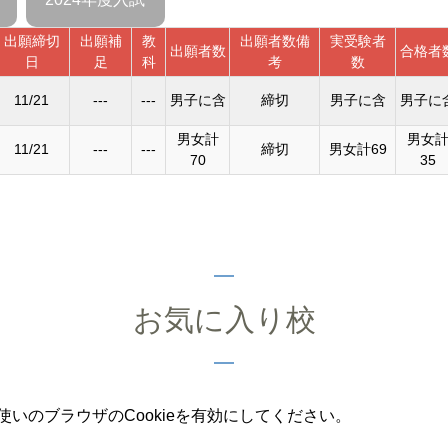
出願締切
出願補
教
出願者数備
実受験者
出願者数
合格者
日
足
科
考
数
11/21
---
---
男子に含
締切
男子に含
男子に
男女計
男女
11/21
---
---
締切
男女計69
70
35
お気に入り校
いのブラウザのCookieを有効にしてください。