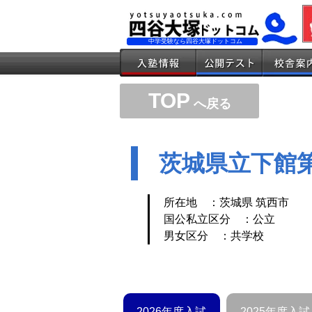
中学受験なら四谷大塚ドットコム
TOP
へ戻る
茨城県立下館
所在地 ：茨城県 筑西市
国公私立区分 ：公立
男女区分 ：共学校
2026年度入試
2025年度入試