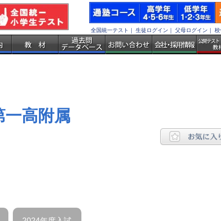
全国統一テスト
｜
生徒ログイン
｜
父母ログイン
｜
校
第一高附属
2024年度入試