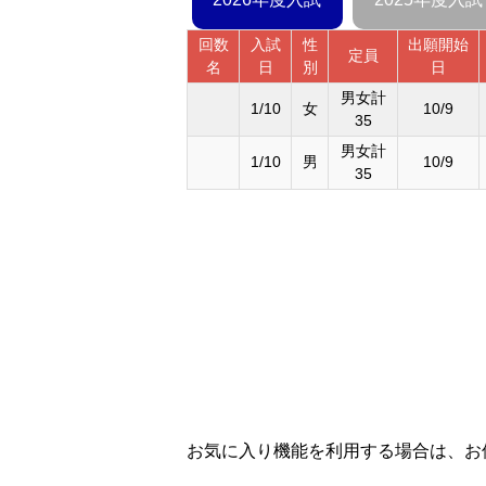
回数
入試
性
出願開始
定員
名
日
別
日
男女計
1/10
女
10/9
35
男女計
1/10
男
10/9
35
お気に入り機能を利用する場合は、お使