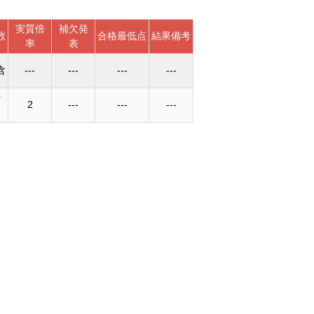
実質倍
補欠発
数
合格最低点
結果備考
率
表
含
---
---
---
---
計
2
---
---
---