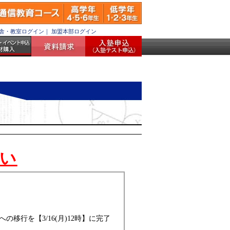
舎・教室ログイン
｜
加盟本部ログイン
願い
行を【3/16(月)12時】に完了