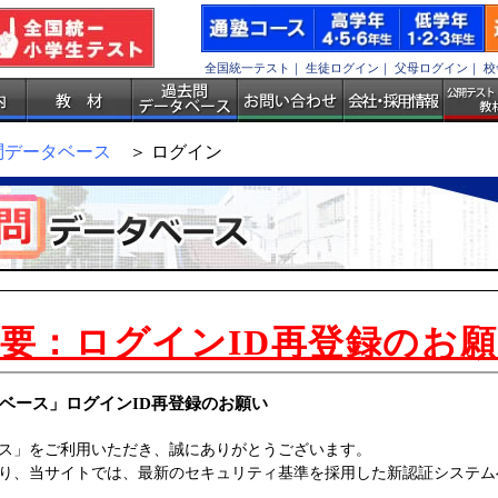
全国統一テスト
｜
生徒ログイン
｜
父母ログイン
｜
校
問データベース
＞ ログイン
要：ログインID再登録のお
ベース」ログインID再登録のお願い
ス」をご利用いただき、誠にありがとうございます。
、当サイトでは、最新のセキュリティ基準を採用した新認証システムへの移