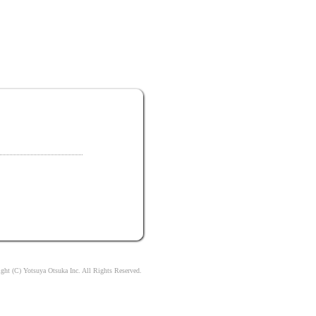
。
ght (C) Yotsuya Otsuka Inc. All Rights Reserved.